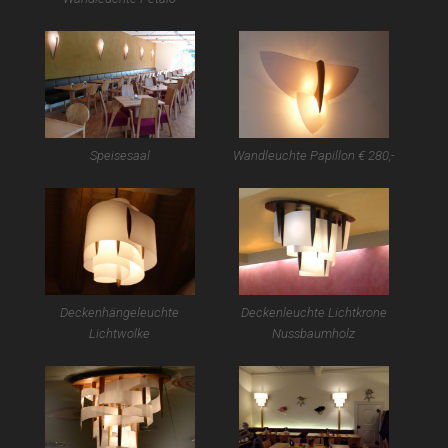
Speisesaal
Wandleuchte Papillon € 280,-
Deckenhängeleuchte
Deckenleuchte Lichtkrone
Lichtwolke
Nussbaumholz