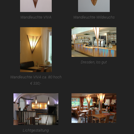
Wandleuchte VIVA
Wandleuchte Wildwuchs
Dresden, Iss gut
Wandleuchte VIVA ca. 80 hoch
€ 330,-
Lichtgestaltung