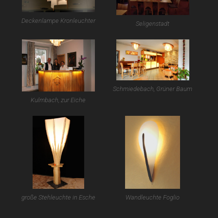
Deckenlampe Kronleuchter
Seligenstadt
Schmiedebach, Grüner Baum
Kulmbach, zur Eiche
große Stehleuchte in Esche
Wandleuchte Foglio