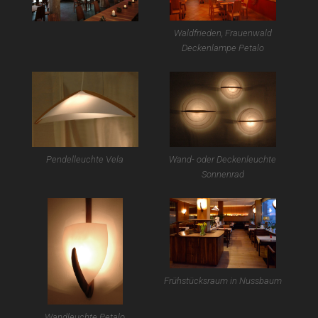
Waldfrieden, Frauenwald
Deckenlampe Petalo
Pendelleuchte Vela
Wand- oder Deckenleuchte
Sonnenrad
Frühstücksraum in Nussbaum
Wandleuchte Petalo