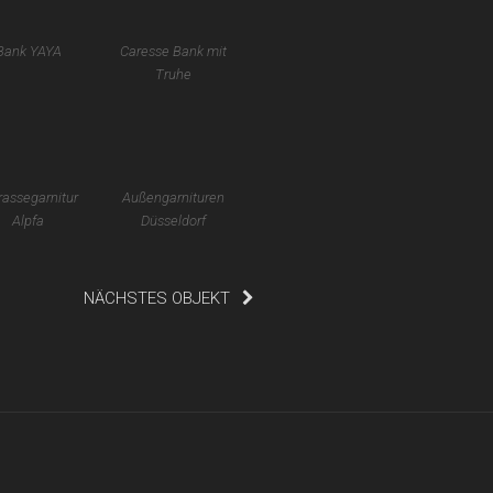
Bank YAYA
Caresse Bank mit
Truhe
rassegarnitur
Außengarnituren
Alpfa
Düsseldorf
NÄCHSTES OBJEKT