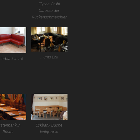
Elysee, Stuhl
Caresse der
Rückenschmeichler
… ums Eck
terbank in rot
istenbank in
Eckbank Buche
Rüster
keilgezinkt