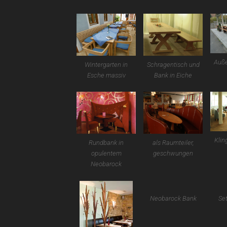
Auße
Wintergarten in
Schragentisch und
Esche massiv
Bank in Eiche
Klin
Rundbank in
als Raumteiler,
opulentem
geschwungen
Neobarock
Neobarock Bank
Set