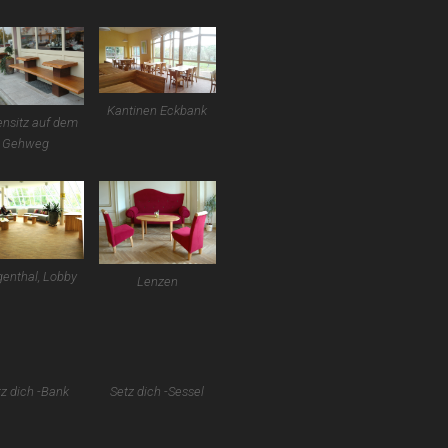
Kantinen Eckbank
nsitz auf dem
Gehweg
genthal, Lobby
Lenzen
z dich -Bank
Setz dich -Sessel