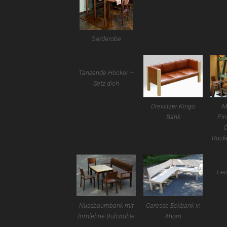
Garderobe
Tanzende Hocker –
Setz dich
Dreisitzer Kingo
M
Bank
Pin
C
Rück
Lei
Nussbaumbank mit
Caresse Eckbank in
Armlehne Bultstühle
Ahorn