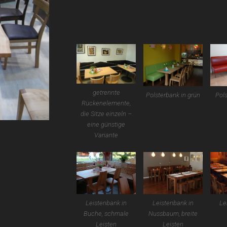
getrennte
Polsterbank in grün
Pols
Rückenelemente,
die Sitze einzeln –
eine günstige
Variante
Leistenbank in
Leistenbank in
Le
Buche, schmale
Nussbaum, breite
Leisten
Leisten