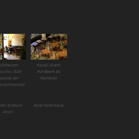
ühlhausen,
Kassel, Avanti,
occhio, Stuhl
Rundbank als
aresse der
Ramteiler
enschmeichler
sten-Eckbank
Bank meterweise
Ahorn