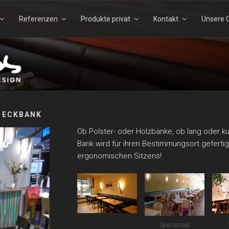
Referenzen
Produkte privat
Kontakt
Unsere Q
Suchen
Suchen
nach:
TELS – ECHTHOLZDESI
 ECKBANK
Ob Polster- oder Holzbänke, ob lang oder k
Bank wird für ihren Bestimmungsort gefert
ergonomischen Sitzens!
Speisesaal