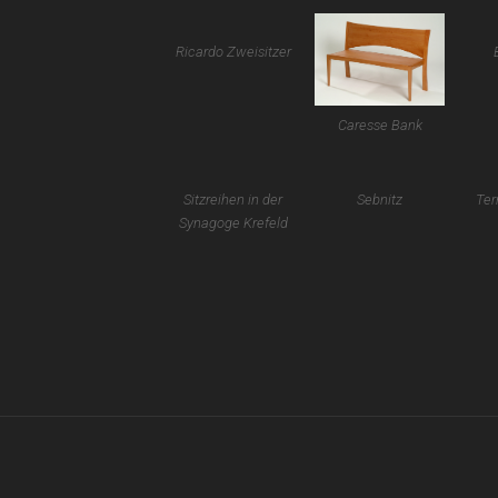
Ricardo Zweisitzer
Caresse Bank
Sitzreihen in der
Sebnitz
Ter
Synagoge Krefeld