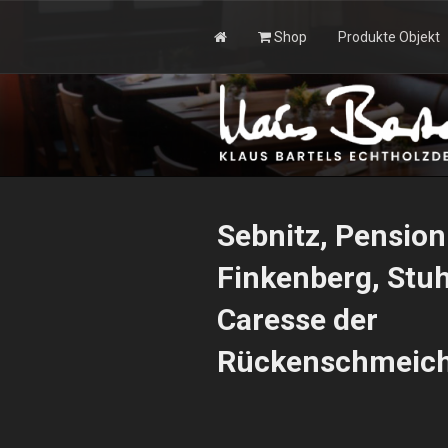
Zum
Inhalt
Shop
Produkte Objekt
springen
KLAUS BAR
Sebnitz, Pensio
Finkenberg, Stuh
Caresse der
Rückenschmeich