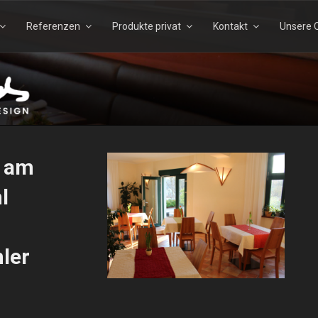
Referenzen
Produkte privat
Kontakt
Unsere Q
Suchen
Suchen
nach:
TELS – ECHTHOLZDESI
n am
l
ler