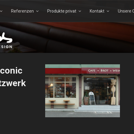
Referenzen
Produkte privat
Kontakt
Unsere Q
Suchen
Suchen
nach:
TELS – ECHTHOLZDESI
Iconic
tzwerk