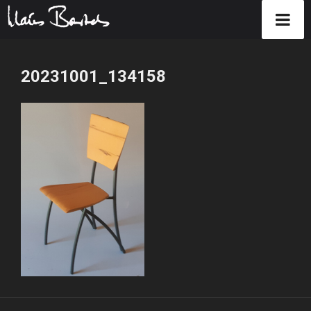
Zum
Inhalt
20231001_134158
springen