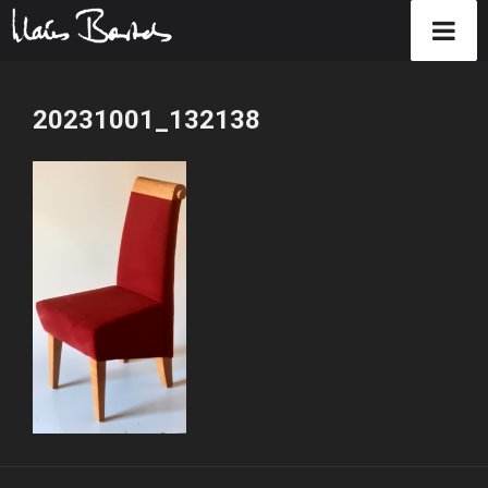
Zum
Inhalt
20231001_132138
springen