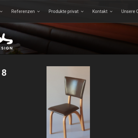
Referenzen
Produkte privat
Kontakt
Unsere Q
Suchen
Suchen
nach:
TELS – ECHTHOLZDESI
18