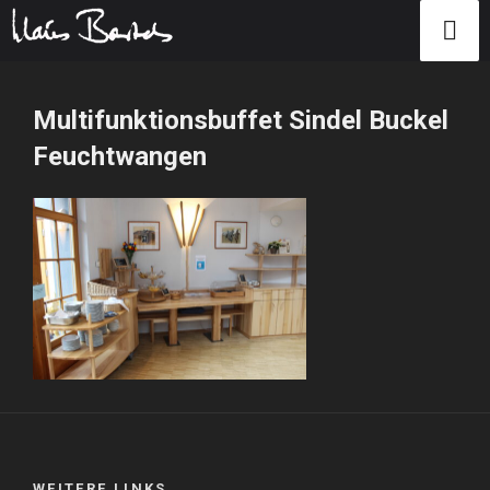
Zum
Inhalt
Multifunktionsbuffet Sindel Buckel
springen
Feuchtwangen
WEITERE LINKS