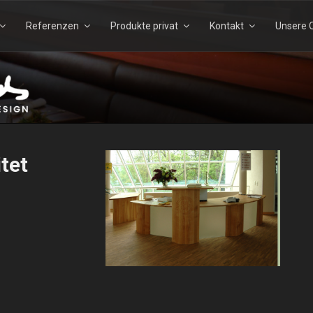
Referenzen
Produkte privat
Kontakt
Unsere Q
Suchen
Suchen
nach:
TELS – ECHTHOLZDESI
tet