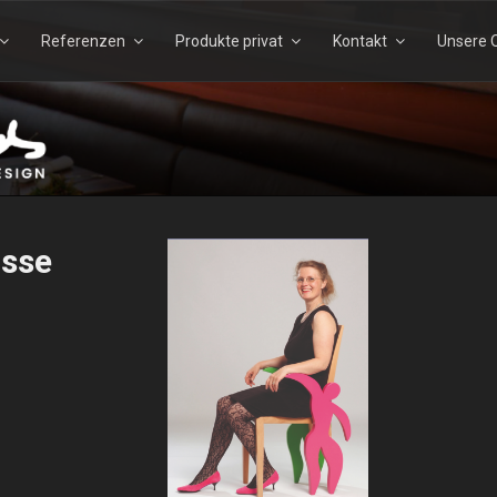
Referenzen
Produkte privat
Kontakt
Unsere Q
Suchen
Suchen
nach:
TELS – ECHTHOLZDESI
sse